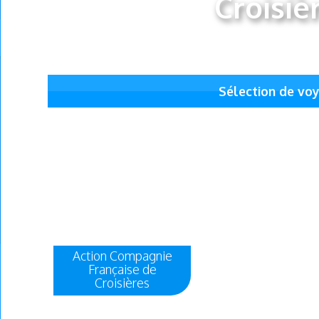
Croisiè
Sélection de vo
Action Compagnie
Française de
Croisières
N/A
Un prix fixe et linéaire sur