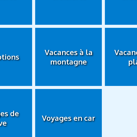
Vacances à la
Vacanc
tions
montagne
pl
es de
Voyages en car
ve