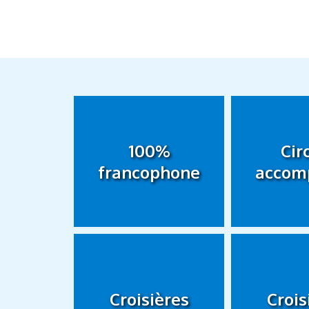
100%
Cir
francophone
accom
Croisières
Crois