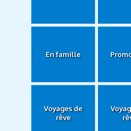
En famille
Promo
Voyages de
Voyag
rêve
rê