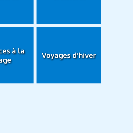
es à la
Voyages d’hiver
age