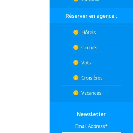
Réserver en agence :
Hôtels
Circuits
Vols
Croisières
Vacances
Newsletter
Email Address*