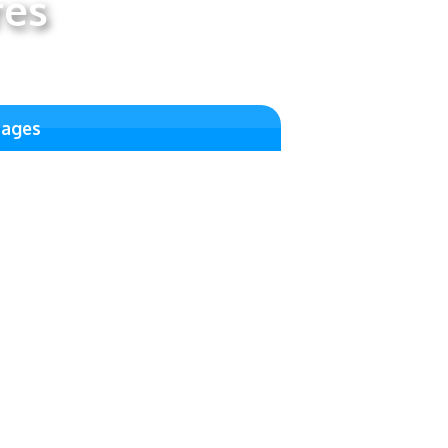
res
yages