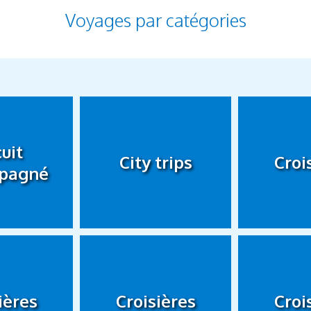
Voyages par catégories
cuit
City trips
Croi
pagné
ières
Croisières
Croi