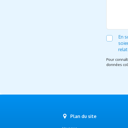
En s
soie
rela
Pour connaît
données coll
Plan du site