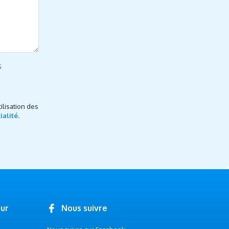
s
ilisation des
ialité.
our
Nous suivre