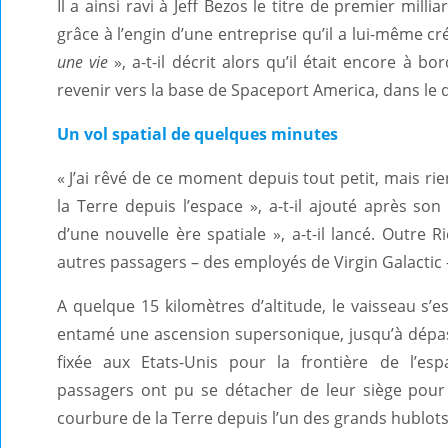
Il a ainsi ravi à Jeff Bezos le titre de premier milli
grâce à l’engin d’une entreprise qu’il a lui-même cr
une vie
», a-t-il décrit alors qu’il était encore à b
revenir vers la base de Spaceport America, dans le
Un vol spatial de quelques minutes
« J’ai rêvé de ce moment depuis tout petit, mais ri
la Terre depuis l’espace », a-t-il ajouté après so
d’une nouvelle ère spatiale », a-t-il lancé. Outre 
autres passagers – des employés de Virgin Galactic 
A quelque 15 kilomètres d’altitude, le vaisseau s’
entamé une ascension supersonique, jusqu’à dépass
fixée aux Etats-Unis pour la frontière de l’es
passagers ont pu se détacher de leur siège pour 
courbure de la Terre depuis l’un des grands hublots