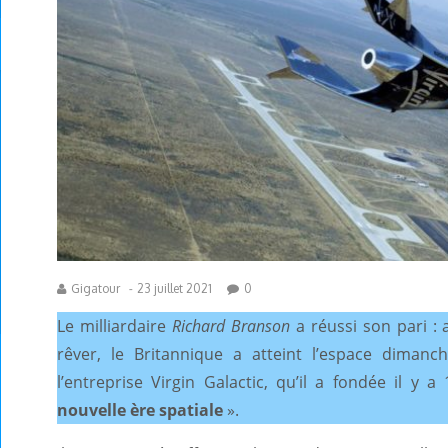
Gigatour
-
23 juillet 2021
0
Le milliardaire
Richard Branson
a réussi son pari : 
rêver, le Britannique a atteint l’espace dimanc
l’entreprise Virgin Galactic, qu’il a fondée il y 
nouvelle ère spatiale
».