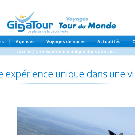
Le plaisir de la découverte
es
Agences
Voyages de noces
Actualités
C
Accueil
/ Une expérience unique dans une vie…
 expérience unique dans une 