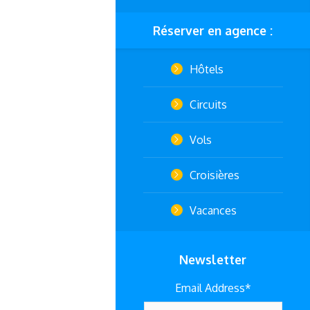
Réserver en agence :
Hôtels
Circuits
Vols
Croisières
Vacances
Newsletter
Email Address*