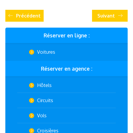
Précédent
Suivant
Réserver en ligne :
Voitures
Réserver en agence :
Hôtels
Circuits
Vols
Croisières