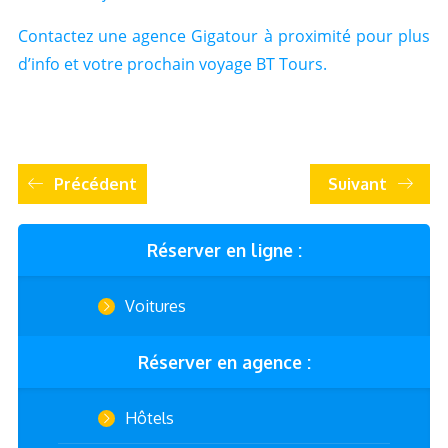
Contactez une agence Gigatour à proximité pour plus
d’info et votre prochain voyage BT Tours.
Précédent
Suivant
Réserver en ligne :
Voitures
Réserver en agence :
Hôtels