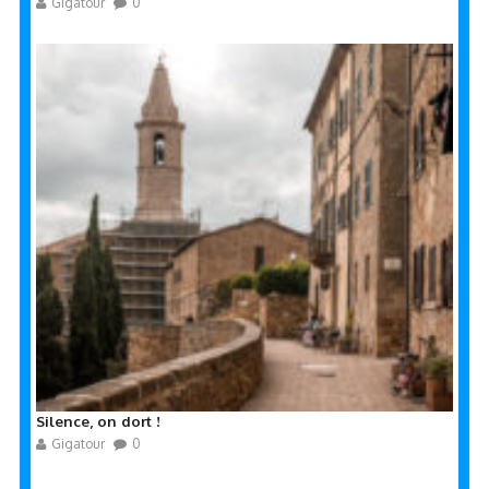
Gigatour
0
Silence, on dort !
Gigatour
0