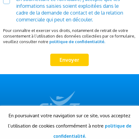
informations saisies soient exploitées dans le
cadre de la demande de contact et de la relation
commerciale qui peut en découler.
Pour connaître et exercer vos droits, notamment de retrait de votre
consentement à l’utilisation des données collectées par ce formulaire,
veuillez consulter notre
politique de confidentialité.
En poursuivant votre navigation sur ce site, vous acceptez
l’utilisation de cookies conformément à notre
politique de
© Gigatour - Tous droits réservés
Conception et réalisation: Evensis
confidentialité.