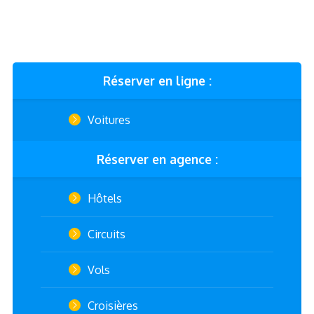
Réserver en ligne :
Voitures
Réserver en agence :
Hôtels
Circuits
Vols
Croisières