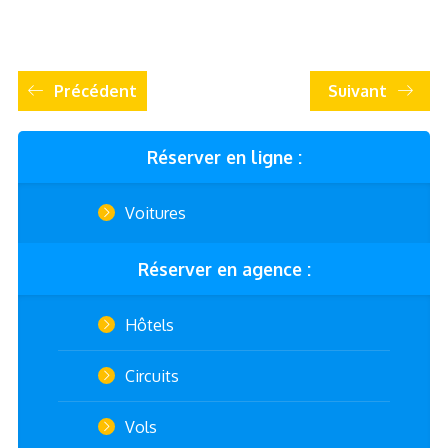
Précédent
Suivant
Réserver en ligne :
Voitures
Réserver en agence :
Hôtels
Circuits
Vols