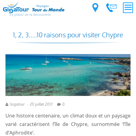
Le plaisir de la découverte
1, 2, 3….10 raisons pour visiter Chypre
Gigatour
-
20 juillet 2017
0
Une histoire centenaire, un climat doux et un paysage
varié caractérisent l’île de Chypre, surnommée ‘l’île
d’Aphrodite’.