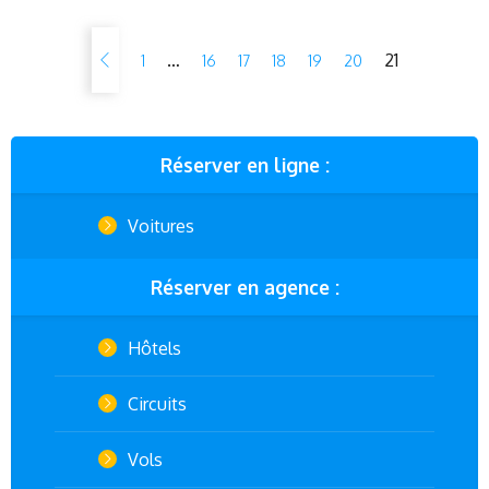
…
21
1
16
17
18
19
20
Réserver en ligne :
Voitures
Réserver en agence :
Hôtels
Circuits
Vols