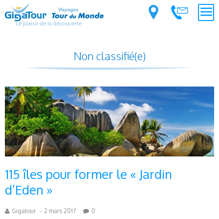
Le plaisir de la découverte
Non classifié(e)
115 îles pour former le « Jardin
d’Eden »
Gigatour
-
2 mars 2017
0